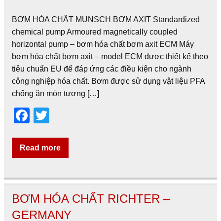
BƠM HÓA CHẤT MUNSCH BƠM AXIT Standardized
chemical pump Armoured magnetically coupled
horizontal pump – bơm hóa chất bơm axit ECM Máy
bơm hóa chất bơm axit – model ECM được thiết kế theo
tiêu chuẩn EU để đáp ứng các điều kiện cho ngành
công nghiệp hóa chất. Bơm được sử dụng vật liệu PFA
chống ăn mòn tương […]
F
T
a
wi
c
tt
Read more
e
er
b
o
BƠM HÓA CHẤT RICHTER –
o
GERMANY