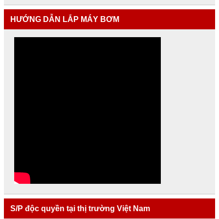
o
HƯỚNG DẪN LẮP MÁY BƠM
k
S/P độc quyền tại thị trường Việt Nam