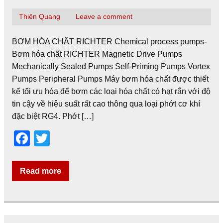
k
Thiên Quang
Leave a comment
BƠM HÓA CHẤT RICHTER Chemical process pumps-
Bơm hóa chất RICHTER Magnetic Drive Pumps
Mechanically Sealed Pumps Self-Priming Pumps Vortex
Pumps Peripheral Pumps Máy bơm hóa chất được thiết
kế tối ưu hóa để bơm các loại hóa chất có hạt rắn với độ
tin cậy về hiệu suất rất cao thông qua loại phớt cơ khí
đặc biệt RG4. Phớt […]
F
T
a
wi
c
tt
Read more
e
er
b
o