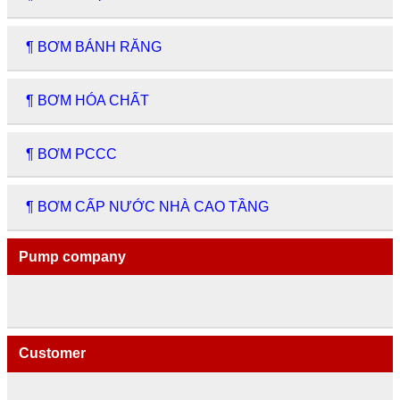
¶ BƠM BÁNH RĂNG
¶ BƠM HÓA CHẤT
¶ BƠM PCCC
¶ BƠM CẤP NƯỚC NHÀ CAO TẦNG
Pump company
Customer