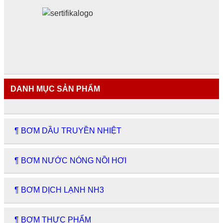
DANH MỤC SẢN PHẨM
¶ BƠM DẦU TRUYỀN NHIỆT
¶ BƠM NƯỚC NÓNG NỒI HƠI
¶ BƠM DỊCH LẠNH NH3
¶ BƠM THỰC PHẨM