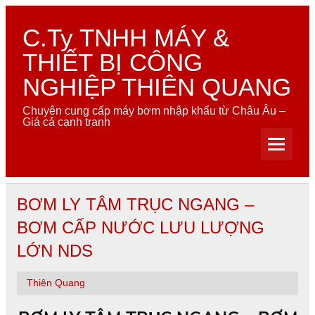
Skip
to
content
C.Ty TNHH MÁY &
THIẾT BỊ CÔNG
NGHIỆP THIÊN QUANG
Chuyên cung cấp máy bơm nhập khẩu từ Châu Âu –
Giá cả cạnh tranh
BƠM LY TÂM TRỤC NGANG –
BƠM CẤP NƯỚC LƯU LƯỢNG
LỚN NDS
Thiên Quang