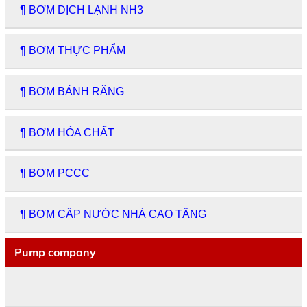
¶ BƠM DỊCH LẠNH NH3
¶ BƠM THỰC PHẨM
¶ BƠM BÁNH RĂNG
¶ BƠM HÓA CHẤT
¶ BƠM PCCC
¶ BƠM CẤP NƯỚC NHÀ CAO TẦNG
Pump company