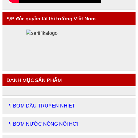
S/P độc quyền tại thị trường Việt Nam
DANH MỤC SẢN PHẨM
¶ BƠM DẦU TRUYỀN NHIỆT
¶ BƠM NƯỚC NÓNG NỒI HƠI