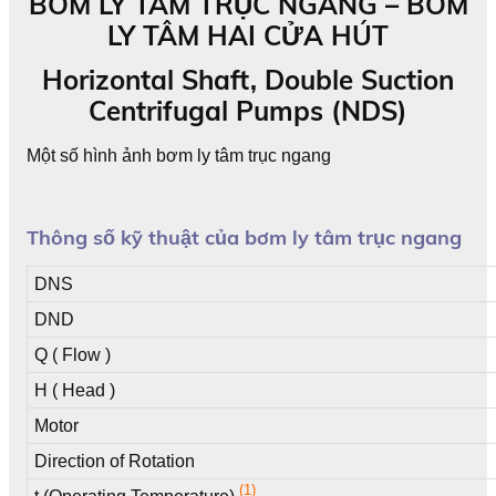
BƠM LY TÂM TRỤC NGANG – BƠM
LY TÂM HAI CỬA HÚT
Horizontal Shaft, Double Suction
Centrifugal Pumps (NDS)
Một số hình ảnh bơm ly tâm trục ngang
Thông số kỹ thuật của bơm ly tâm trục ngang
DNS
DND
Q ( Flow )
H ( Head )
Motor
Direction of Rotation
(1)