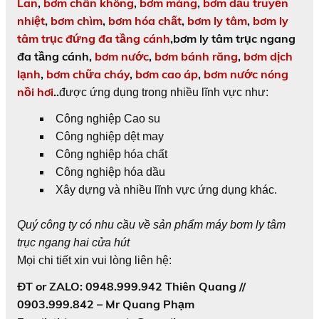
Lan
,
bơm chân không
,
bơm màng
,
bơm dầu truyền
nhiệt
,
bơm chìm
,
bơm hóa chất
,
bơm ly tâm
,
bơm ly
tâm trục đứng đa tầng cánh
,
bơm ly tâm trục ngang
đa tầng cánh
,
bơm nước
,
bơm bánh răng
,
bơm dịch
lạnh
,
bơm chữa cháy
,
bơm cao áp
,
bơm nước nóng
nồi hơi
..
được ứng dụng trong nhiều lĩnh vực như:
Công nghiệp Cao su
Công nghiệp dệt may
Công nghiệp hóa chất
Công nghiệp hóa dầu
Xây dựng và nhiều lĩnh vực ứng dụng khác.
Quý công ty có nhu cầu về sản phẩm máy bơm ly tâm
trục ngang hai cửa hút
Mọi chi tiết xin vui lòng liên hệ:
ĐT or ZALO: 0948.999.942 Thiên Quang //
0903.999.842 – Mr Quang Phạm