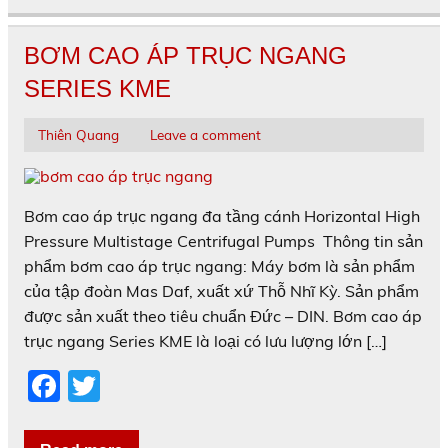
b
o
BƠM CAO ÁP TRỤC NGANG
o
SERIES KME
k
Thiên Quang
Leave a comment
Bơm cao áp trục ngang đa tầng cánh Horizontal High
Pressure Multistage Centrifugal Pumps Thông tin sản
phẩm bơm cao áp trục ngang: Máy bơm là sản phẩm
của tập đoàn Mas Daf, xuất xứ Thỗ Nhĩ Kỳ. Sản phẩm
được sản xuất theo tiêu chuẩn Đức – DIN. Bơm cao áp
trục ngang Series KME là loại có lưu lượng lớn […]
F
T
a
w