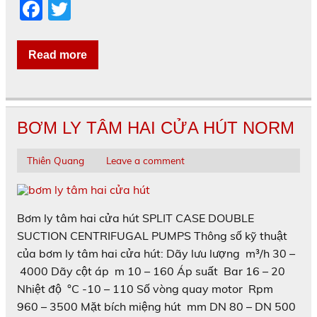
F
T
a
w
c
itt
Read more
e
er
b
o
BƠM LY TÂM HAI CỬA HÚT NORM
o
k
Thiên Quang
Leave a comment
Bơm ly tâm hai cửa hút SPLIT CASE DOUBLE
SUCTION CENTRIFUGAL PUMPS Thông số kỹ thuật
của bơm ly tâm hai cửa hút: Dãy lưu lượng m³/h 30 –
4000 Dãy cột áp m 10 – 160 Áp suất Bar 16 – 20
Nhiệt độ °C -10 – 110 Số vòng quay motor Rpm
960 – 3500 Mặt bích miệng hút mm DN 80 – DN 500