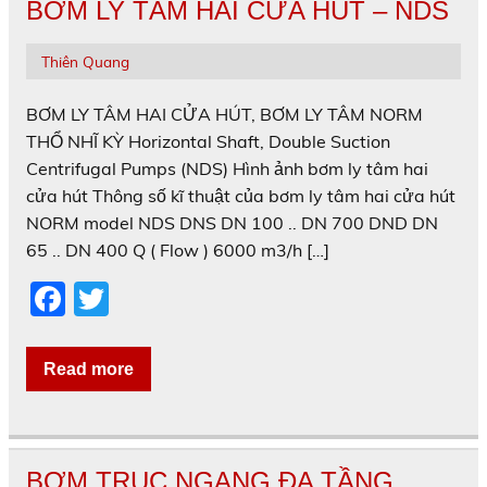
o
BƠM LY TÂM HAI CỬA HÚT – NDS
o
k
Thiên Quang
BƠM LY TÂM HAI CỬA HÚT, BƠM LY TÂM NORM
THỔ NHĨ KỲ Horizontal Shaft, Double Suction
Centrifugal Pumps (NDS) Hình ảnh bơm ly tâm hai
cửa hút Thông số kĩ thuật của bơm ly tâm hai cửa hút
NORM model NDS DNS DN 100 .. DN 700 DND DN
65 .. DN 400 Q ( Flow ) 6000 m3/h […]
F
T
a
w
c
itt
Read more
e
er
b
o
BƠM TRỤC NGANG ĐA TẦNG