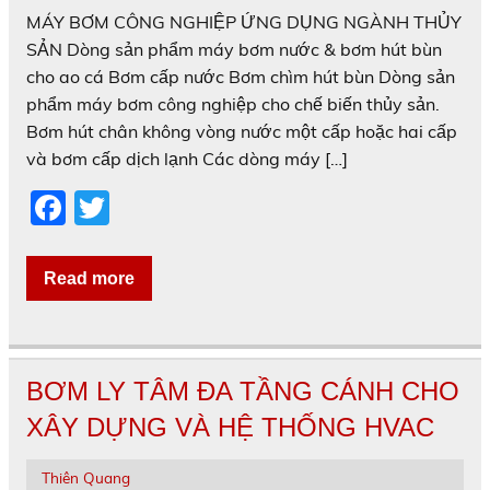
MÁY BƠM CÔNG NGHIỆP ỨNG DỤNG NGÀNH THỦY
SẢN Dòng sản phẩm máy bơm nước & bơm hút bùn
cho ao cá Bơm cấp nước Bơm chìm hút bùn Dòng sản
phẩm máy bơm công nghiệp cho chế biến thủy sản.
Bơm hút chân không vòng nước một cấp hoặc hai cấp
và bơm cấp dịch lạnh Các dòng máy […]
F
T
a
w
c
itt
Read more
e
er
b
o
BƠM LY TÂM ĐA TẦNG CÁNH CHO
o
XÂY DỰNG VÀ HỆ THỐNG HVAC
k
Thiên Quang