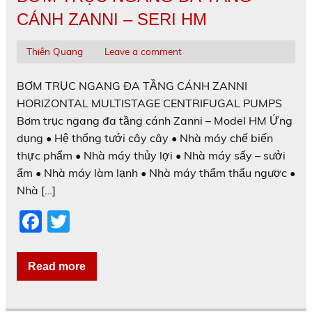
o
CÁNH ZANNI – SERI HM
k
Thiên Quang
Leave a comment
BƠM TRỤC NGANG ĐA TẦNG CÁNH ZANNI
HORIZONTAL MULTISTAGE CENTRIFUGAL PUMPS
Bơm trục ngang đa tầng cánh Zanni – Model HM Ứng
dụng • Hệ thống tưới cây cây • Nhà máy chế biến
thực phẩm • Nhà máy thủy lợi • Nhà máy sấy – sưởi
ấm • Nhà máy làm lạnh • Nhà máy thẩm thấu ngược •
Nhà […]
F
T
a
w
c
itt
Read more
e
er
b