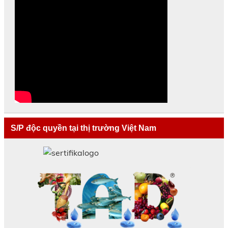
S/P độc quyền tại thị trường Việt Nam