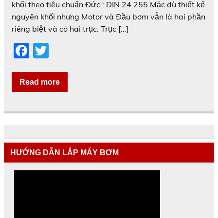
khối theo tiêu chuẩn Đức : DIN 24.255 Mặc dù thiết kế
nguyên khối nhưng Motor và Đầu bơm vẫn là hai phần
riêng biệt và có hai trục. Trục […]
F
T
a
w
c
itt
Read more
e
er
b
o
o
HƯỚNG DẪN LẮP MÁY BƠM
k