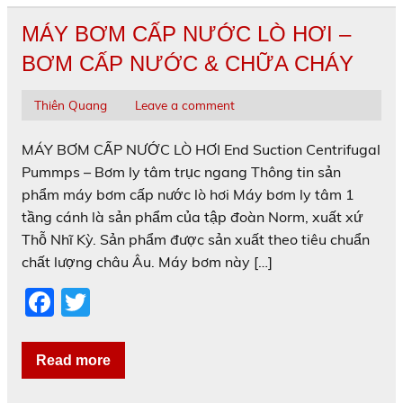
o
MÁY BƠM CẤP NƯỚC LÒ HƠI –
o
BƠM CẤP NƯỚC & CHỮA CHÁY
k
Thiên Quang
Leave a comment
MÁY BƠM CẤP NƯỚC LÒ HƠI End Suction Centrifugal
Pummps – Bơm ly tâm trục ngang Thông tin sản
phẩm máy bơm cấp nước lò hơi Máy bơm ly tâm 1
tầng cánh là sản phẩm của tập đoàn Norm, xuất xứ
Thỗ Nhĩ Kỳ. Sản phẩm được sản xuất theo tiêu chuẩn
chất lượng châu Âu. Máy bơm này […]
F
T
a
w
c
itt
Read more
e
er