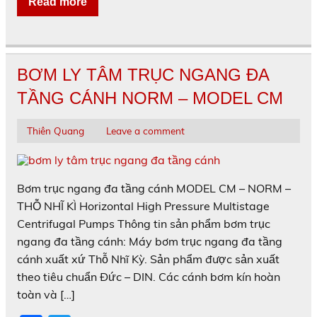
c
itt
Read more
e
er
b
o
BƠM LY TÂM TRỤC NGANG ĐA
o
TẦNG CÁNH NORM – MODEL CM
k
Thiên Quang
Leave a comment
Bơm trục ngang đa tầng cánh MODEL CM – NORM –
THỖ NHĨ KÌ Horizontal High Pressure Multistage
Centrifugal Pumps Thông tin sản phẩm bơm trục
ngang đa tầng cánh: Máy bơm trục ngang đa tầng
cánh xuất xứ Thỗ Nhĩ Kỳ. Sản phẩm được sản xuất
theo tiêu chuẩn Đức – DIN. Các cánh bơm kín hoàn
toàn và […]