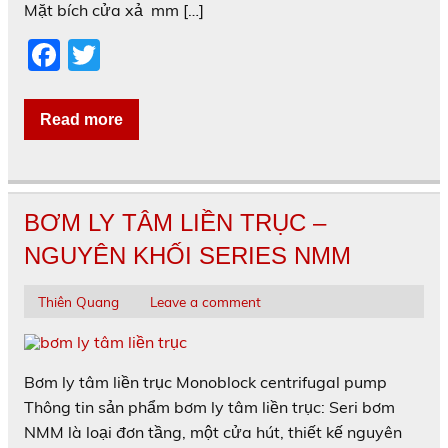
Mặt bích cửa xả mm […]
F
T
a
w
c
itt
Read more
e
er
b
o
BƠM LY TÂM LIỀN TRỤC –
o
NGUYÊN KHỐI SERIES NMM
k
Thiên Quang
Leave a comment
Bơm ly tâm liền trục Monoblock centrifugal pump
Thông tin sản phẩm bơm ly tâm liền trục: Seri bơm
NMM là loại đơn tầng, một cửa hút, thiết kế nguyên