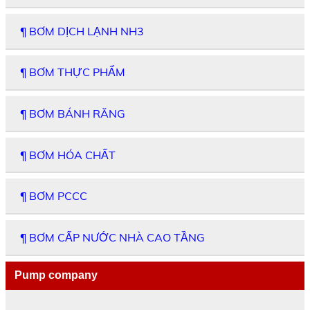
¶ BƠM DỊCH LẠNH NH3
¶ BƠM THỰC PHẨM
¶ BƠM BÁNH RĂNG
¶ BƠM HÓA CHẤT
¶ BƠM PCCC
¶ BƠM CẤP NƯỚC NHÀ CAO TẦNG
Pump company