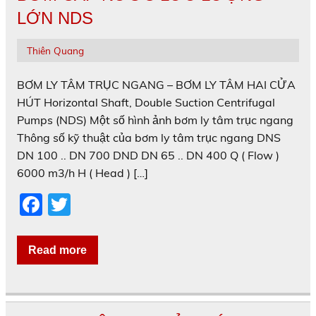
k
LỚN NDS
Thiên Quang
BƠM LY TÂM TRỤC NGANG – BƠM LY TÂM HAI CỬA
HÚT Horizontal Shaft, Double Suction Centrifugal
Pumps (NDS) Một số hình ảnh bơm ly tâm trục ngang
Thông số kỹ thuật của bơm ly tâm trục ngang DNS
DN 100 .. DN 700 DND DN 65 .. DN 400 Q ( Flow )
6000 m3/h H ( Head ) […]
F
T
a
w
c
itt
Read more
e
er
b