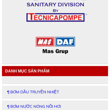
DANH MỤC SẢN PHẨM
¶ BƠM DẦU TRUYỀN NHIỆT
¶ BƠM NƯỚC NÓNG NỒI HƠI