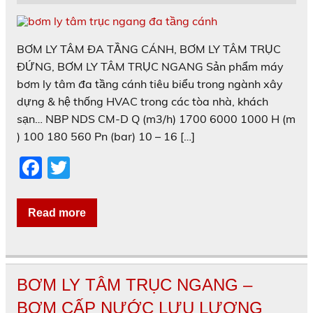
BƠM LY TÂM ĐA TẦNG CÁNH, BƠM LY TÂM TRỤC
ĐỨNG, BƠM LY TÂM TRỤC NGANG Sản phẩm máy
bơm ly tâm đa tầng cánh tiêu biểu trong ngành xây
dựng & hệ thống HVAC trong các tòa nhà, khách
sạn… NBP NDS CM-D Q (m3/h) 1700 6000 1000 H (m
) 100 180 560 Pn (bar) 10 – 16 […]
F
T
a
w
c
itt
Read more
e
er
b
o
BƠM LY TÂM TRỤC NGANG –
o
BƠM CẤP NƯỚC LƯU LƯỢNG