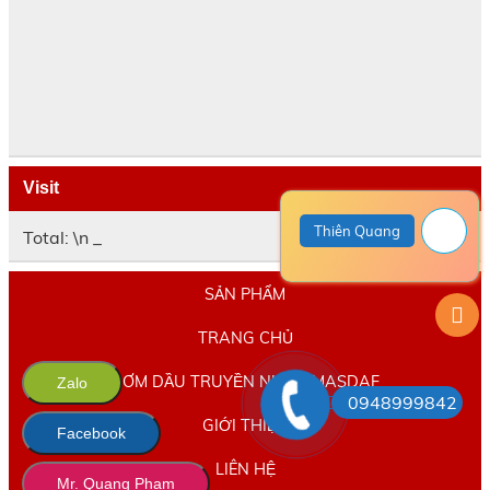
Visit
Thiên Quang
Total: \n
_
SẢN PHẨM
TRANG CHỦ
BƠM DẦU TRUYỀN NHIỆT MASDAF
Zalo
0948999842
GIỚI THIỆU
Facebook
LIÊN HỆ
Mr. Quang Phạm