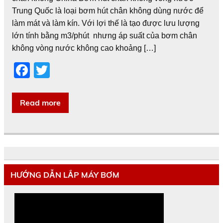
Trung Quốc là loại bơm hút chân không dùng nước để
làm mát và làm kín. Với lợi thế là tạo được lưu lượng
lớn tính bằng m3/phút nhưng áp suất của bơm chân
không vòng nước không cao khoảng […]
F
T
a
wi
c
tt
Read more
e
er
b
o
o
HƯỚNG DẪN LẮP MÁY BƠM
k