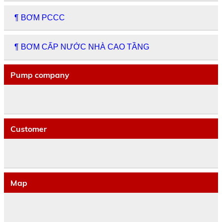
¶ BƠM PCCC
¶ BƠM CẤP NƯỚC NHÀ CAO TẦNG
Pump company
Customer
Map