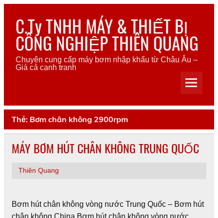
Skip
to
C.Ty TNHH MÁY & THIẾT BỊ
content
CÔNG NGHIỆP THIÊN QUANG
Chuyên cung cấp máy bơm nhập khẩu từ Châu Âu –
Giá cả cạnh tranh
Thẻ:
Bơm chân không 2900rpm
MÁY BƠM HÚT CHÂN KHÔNG TRUNG QUỐC
Thiên Quang
Bơm hút chân không vòng nước Trung Quốc – Bơm hút
chân không China Bơm hút chân không vòng nước