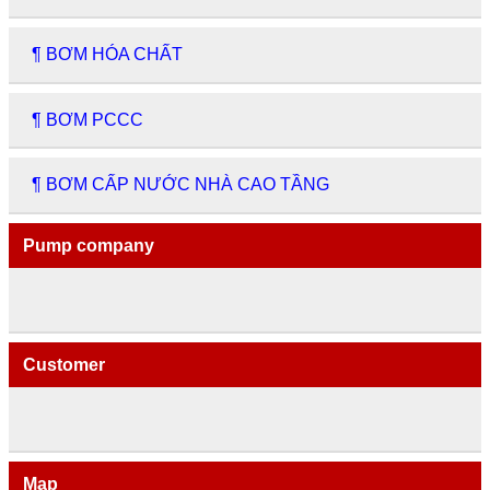
¶ BƠM HÓA CHẤT
¶ BƠM PCCC
¶ BƠM CẤP NƯỚC NHÀ CAO TẦNG
Pump company
Customer
Map