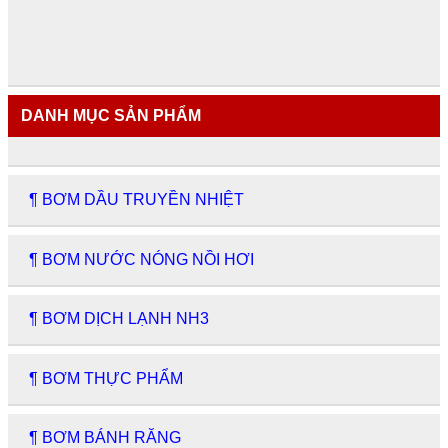
DANH MỤC SẢN PHẨM
¶ BƠM DẦU TRUYỀN NHIỆT
¶ BƠM NƯỚC NÓNG NỒI HƠI
¶ BƠM DỊCH LẠNH NH3
¶ BƠM THỰC PHẨM
¶ BƠM BÁNH RĂNG