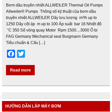
Bơm dầu truyền nhiệt ALLWEILER Thermal Oil Pumps
Allweiler® Pumps Thông số kỹ thuật của bơm dầu
truyền nhiệt ALLWEILER Dãy lưu lượng m³/h up to
1250 Dãy cột áp m up to 100 Áp suất bar 16 Nhiệt độ
°C 350 Số vòng quay Motor Rpm 1500…3000 Ổ bi
FAG Germany Mechanical seal Burgmann Germany
Tiêu chuẩn & Cấu […]
F
T
a
wi
c
tt
Read more
e
er
b
o
o
HƯỚNG DẪN LẮP MÁY BƠM
k