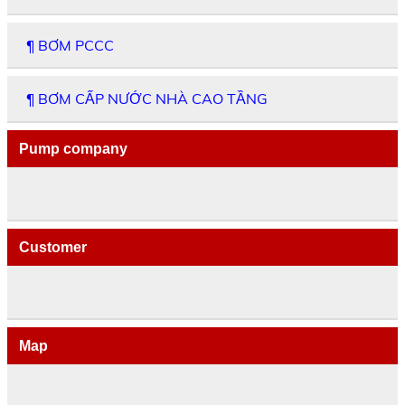
¶ BƠM PCCC
¶ BƠM CẤP NƯỚC NHÀ CAO TẦNG
Pump company
Customer
Map