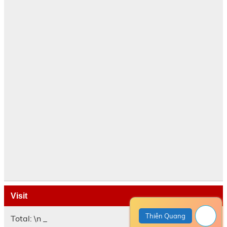
Visit
Thiên Quang
Total: \n
_