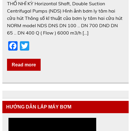
THỔ NHĨ KỲ Horizontal Shaft, Double Suction
Centrifugal Pumps (NDS) Hình ảnh bơm ly tâm hai
cửa hút Thông số kĩ thuật của bơm ly tâm hai cửa hút
NORM model NDS DNS DN 100 .. DN 700 DND DN
65 .. DN 400 Q ( Flow ) 6000 m3/h […]
F
T
a
w
c
itt
Read more
e
er
b
o
o
HƯỚNG DẪN LẮP MÁY BƠM
k