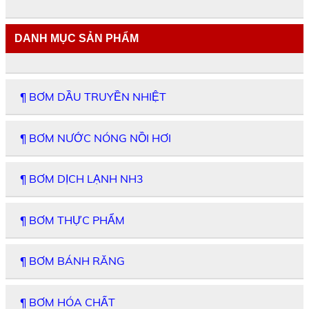
DANH MỤC SẢN PHẨM
¶ BƠM DẦU TRUYỀN NHIỆT
¶ BƠM NƯỚC NÓNG NỒI HƠI
¶ BƠM DỊCH LẠNH NH3
¶ BƠM THỰC PHẨM
¶ BƠM BÁNH RĂNG
¶ BƠM HÓA CHẤT