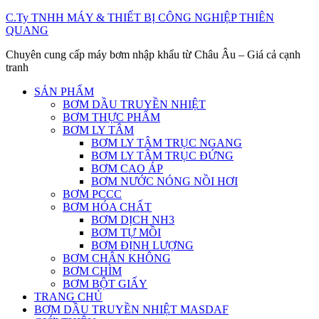
Skip
C.Ty TNHH MÁY & THIẾT BỊ CÔNG NGHIỆP THIÊN
to
QUANG
content
Chuyên cung cấp máy bơm nhập khẩu từ Châu Âu – Giá cả cạnh
tranh
SẢN PHẨM
BƠM DẦU TRUYỀN NHIỆT
BƠM THỰC PHẨM
BƠM LY TÂM
BƠM LY TÂM TRỤC NGANG
BƠM LY TÂM TRỤC ĐỨNG
BƠM CAO ÁP
BƠM NƯỚC NÓNG NỒI HƠI
BƠM PCCC
BƠM HÓA CHẤT
BƠM DỊCH NH3
BƠM TỰ MỒI
BƠM ĐỊNH LƯỢNG
BƠM CHÂN KHÔNG
BƠM CHÌM
BƠM BỘT GIẤY
TRANG CHỦ
BƠM DẦU TRUYỀN NHIỆT MASDAF