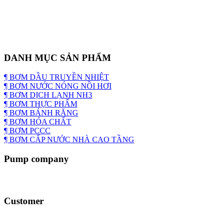
DANH MỤC SẢN PHẨM
¶ BƠM DẦU TRUYỀN NHIỆT
¶ BƠM NƯỚC NÓNG NỒI HƠI
¶ BƠM DỊCH LẠNH NH3
¶ BƠM THỰC PHẨM
¶ BƠM BÁNH RĂNG
¶ BƠM HÓA CHẤT
¶ BƠM PCCC
¶ BƠM CẤP NƯỚC NHÀ CAO TẦNG
Pump company
Customer