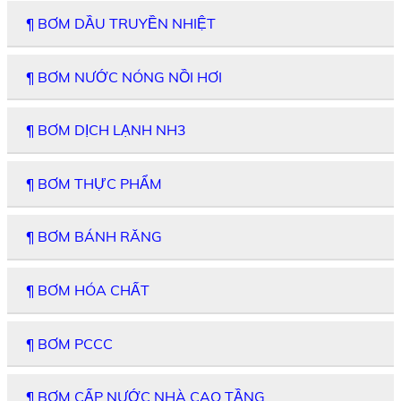
¶ BƠM DẦU TRUYỀN NHIỆT
¶ BƠM NƯỚC NÓNG NỒI HƠI
¶ BƠM DỊCH LẠNH NH3
¶ BƠM THỰC PHẨM
¶ BƠM BÁNH RĂNG
¶ BƠM HÓA CHẤT
¶ BƠM PCCC
¶ BƠM CẤP NƯỚC NHÀ CAO TẦNG