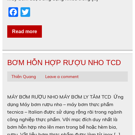
F
T
a
w
c
itt
Read more
e
er
b
o
BƠM HỖN HỢP RƯỢU NHO TCD
o
k
Thiên Quang
Leave a comment
MÁY BƠM RƯỢU NHO MÁY BƠM LY TÂM TCD Ứng
dụng Máy bơm rượu nho – máy bơm thực phẩm
tecnica – Italian được sử dụng rộng rãi trong ngành
công nghiệp thực phẩm. Với mục đích duy nhất là
bơm hỗn hợp nho lên men trong bể hoặc hèm bia,
rượu. Vật liệu bơm thực phẩm được làm từ inox […]