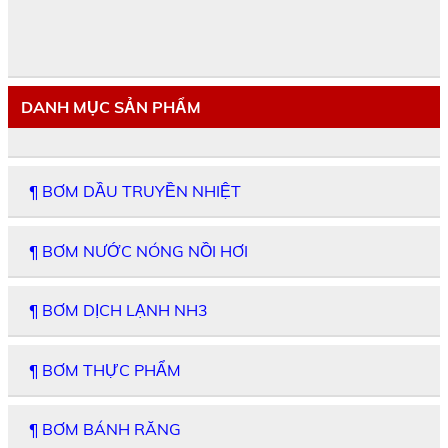
DANH MỤC SẢN PHẨM
¶ BƠM DẦU TRUYỀN NHIỆT
¶ BƠM NƯỚC NÓNG NỒI HƠI
¶ BƠM DỊCH LẠNH NH3
¶ BƠM THỰC PHẨM
¶ BƠM BÁNH RĂNG