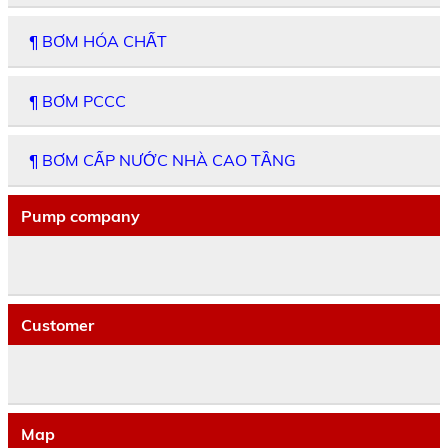
¶ BƠM HÓA CHẤT
¶ BƠM PCCC
¶ BƠM CẤP NƯỚC NHÀ CAO TẦNG
Pump company
Customer
Map