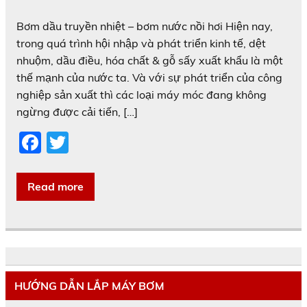
Bơm dầu truyền nhiệt – bơm nước nồi hơi Hiện nay,
trong quá trình hội nhập và phát triển kinh tế, dệt
nhuộm, dầu điều, hóa chất & gỗ sấy xuất khẩu là một
thế mạnh của nước ta. Và với sự phát triển của công
nghiệp sản xuất thì các loại máy móc đang không
ngừng được cải tiến, […]
F
T
a
w
c
itt
Read more
e
er
b
o
o
HƯỚNG DẪN LẮP MÁY BƠM
k