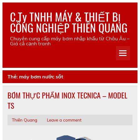
Skip
to
C.Ty TNHH MÁY & THIẾT BỊ
content
CÔNG NGHIỆP THIÊN QUANG
Chuyên cung cấp máy bơm nhập khẩu từ Châu Âu –
Giá cả cạnh tranh
Thẻ:
máy bơm nước sốt
BƠM THỰC PHẨM INOX TECNICA – MODEL
TS
Thiên Quang
Leave a comment