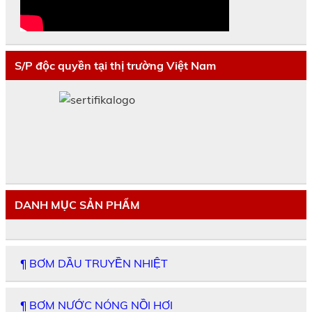
S/P độc quyền tại thị trường Việt Nam
DANH MỤC SẢN PHẨM
¶ BƠM DẦU TRUYỀN NHIỆT
¶ BƠM NƯỚC NÓNG NỒI HƠI