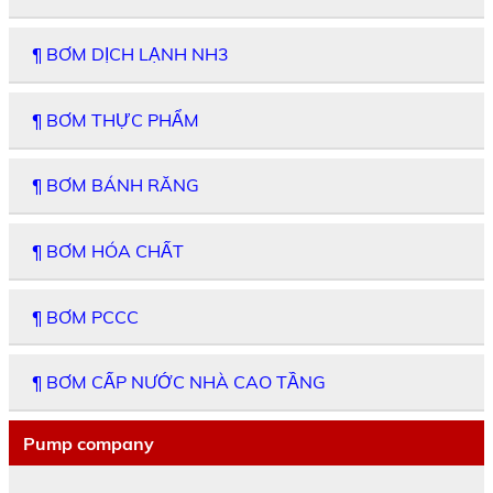
¶ BƠM DỊCH LẠNH NH3
¶ BƠM THỰC PHẨM
¶ BƠM BÁNH RĂNG
¶ BƠM HÓA CHẤT
¶ BƠM PCCC
¶ BƠM CẤP NƯỚC NHÀ CAO TẦNG
Pump company