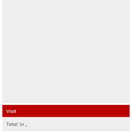
Visit
Total: \n
_