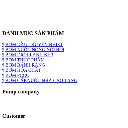
DANH MỤC SẢN PHẨM
¶ BƠM DẦU TRUYỀN NHIỆT
¶ BƠM NƯỚC NÓNG NỒI HƠI
¶ BƠM DỊCH LẠNH NH3
¶ BƠM THỰC PHẨM
¶ BƠM BÁNH RĂNG
¶ BƠM HÓA CHẤT
¶ BƠM PCCC
¶ BƠM CẤP NƯỚC NHÀ CAO TẦNG
Pump company
Customer