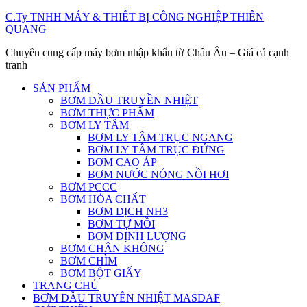
Skip
C.Ty TNHH MÁY & THIẾT BỊ CÔNG NGHIỆP THIÊN
to
QUANG
content
Chuyên cung cấp máy bơm nhập khẩu từ Châu Âu – Giá cả cạnh
tranh
SẢN PHẨM
BƠM DẦU TRUYỀN NHIỆT
BƠM THỰC PHẨM
BƠM LY TÂM
BƠM LY TÂM TRỤC NGANG
BƠM LY TÂM TRỤC ĐỨNG
BƠM CAO ÁP
BƠM NƯỚC NÓNG NỒI HƠI
BƠM PCCC
BƠM HÓA CHẤT
BƠM DỊCH NH3
BƠM TỰ MỒI
BƠM ĐỊNH LƯỢNG
BƠM CHÂN KHÔNG
BƠM CHÌM
BƠM BỘT GIẤY
TRANG CHỦ
BƠM DẦU TRUYỀN NHIỆT MASDAF