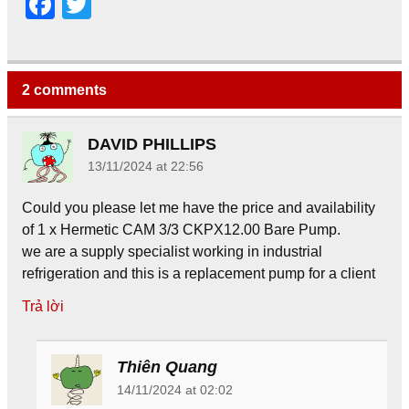
F
T
a
wi
c
tt
e
er
2 comments
b
o
DAVID PHILLIPS
13/11/2024 at 22:56
o
k
Could you please let me have the price and availability
of 1 x Hermetic CAM 3/3 CKPX12.00 Bare Pump.
we are a supply specialist working in industrial
refrigeration and this is a replacement pump for a client
Trả lời
Thiên Quang
14/11/2024 at 02:02