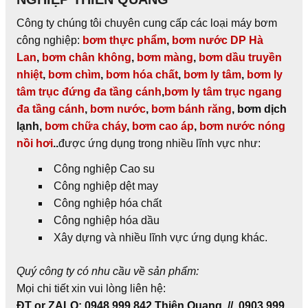
Công ty chúng tôi chuyên cung cấp các loại máy bơm
công nghiệp:
bơm thực phẩm
,
bơm nước DP Hà
Lan
,
bơm chân không
,
bơm màng
,
bơm dầu truyền
nhiệt
,
bơm chìm
,
bơm hóa chất
,
bơm ly tâm
,
bơm ly
tâm trục đứng đa tầng cánh
,
bơm ly tâm trục ngang
đa tầng cánh
,
bơm nước
,
bơm bánh răng
, bơm dịch
lạnh,
bơm chữa cháy
,
bơm cao áp
,
bơm nước nóng
nồi hơi
..
được ứng dụng trong nhiều lĩnh vực như:
Công nghiệp Cao su
Công nghiệp dệt may
Công nghiệp hóa chất
Công nghiệp hóa dầu
Xây dựng và nhiều lĩnh vực ứng dụng khác.
Quý công ty có nhu cầu về sản phẩm:
Mọi chi tiết xin vui lòng liên hệ:
ĐT or ZALO:
0948 999 842 Thiên Quang // 0903 999