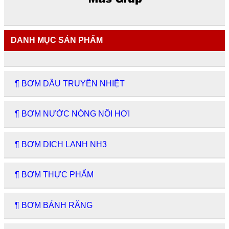
DANH MỤC SẢN PHẨM
¶ BƠM DẦU TRUYỀN NHIỆT
¶ BƠM NƯỚC NÓNG NỒI HƠI
¶ BƠM DỊCH LẠNH NH3
¶ BƠM THỰC PHẨM
¶ BƠM BÁNH RĂNG