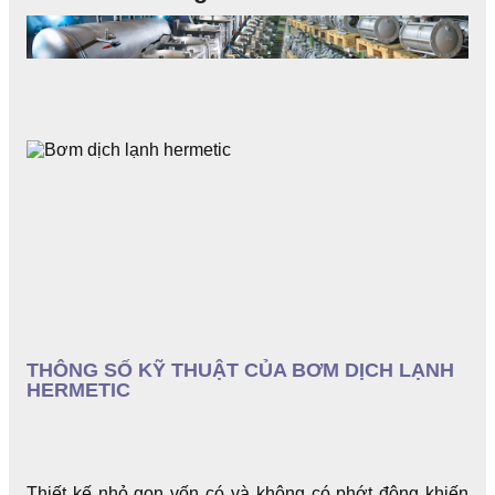
THÔNG SỐ KỸ THUẬT CỦA BƠM DỊCH LẠNH
HERMETIC
Thiết kế nhỏ gọn vốn có và không có phớt động khiến