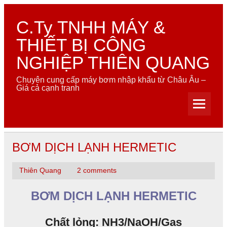
Skip
to
content
C.Ty TNHH MÁY &
THIẾT BỊ CÔNG
NGHIỆP THIÊN QUANG
Chuyên cung cấp máy bơm nhập khẩu từ Châu Âu –
Giá cả cạnh tranh
BƠM DỊCH LẠNH HERMETIC
Thiên Quang
2 comments
BƠM DỊCH LẠNH HERMETIC
Chất lỏng: NH3/NaOH/Gas