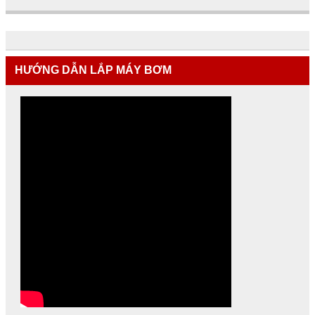
HƯỚNG DẪN LẮP MÁY BƠM