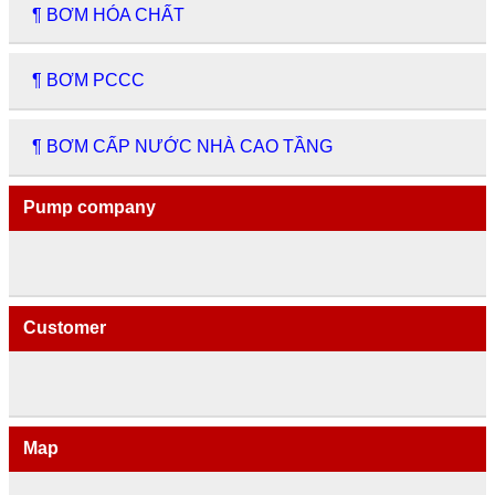
¶ BƠM HÓA CHẤT
¶ BƠM PCCC
¶ BƠM CẤP NƯỚC NHÀ CAO TẦNG
Pump company
Customer
Map